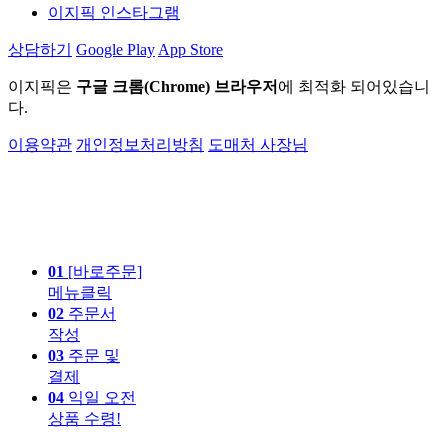
이지픽 인스타그램
상담하기
Google Play
App Store
이지픽은
구글 크롬(Chrome) 브라우저
에 최적화 되어있습니
다.
이용약관
개인정보처리방침
도매처 사장님
01
[바로주문]
메뉴클릭
02
주문서
작성
03
주문 및
결제
04
익일 오전
상품 수령!