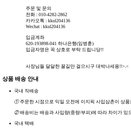
주문 및 문의
전화 : 010-4282-2862
카카오톡 : kkul204136
Wechat : kkul204136
입금계좌
620-193898-041 하나은행(임병훈)
입금자명은 꼭 상호로 부탁 드립니당!!
사장님들 달달한 꿀길만 걸으시구 대박나세용!!>.<
상품 배송 안내
국내 직배송
①
주문한 시점으로 익일 오전에 이지픽 사입삼촌이 상품을
②
배송비는 배송과 사입량(중량/부피)에 따라 차이가 있
국내 택배