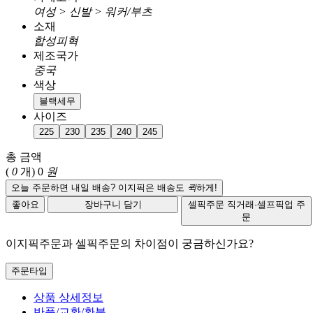
여성 > 신발 > 워커/부츠
소재
합성피혁
제조국가
중국
색상
블랙세무
사이즈
225
230
235
240
245
총 금액
(
0
개)
0
원
오늘 주문하면 내일 배송? 이지픽은 배송도
퀵
하게!
좋아요
장바구니 담기
셀픽주문
직거래·셀프픽업 주
문
이지픽주문과 셀픽주문의 차이점이 궁금하신가요?
주문타입
상품 상세정보
반품/교환/환불