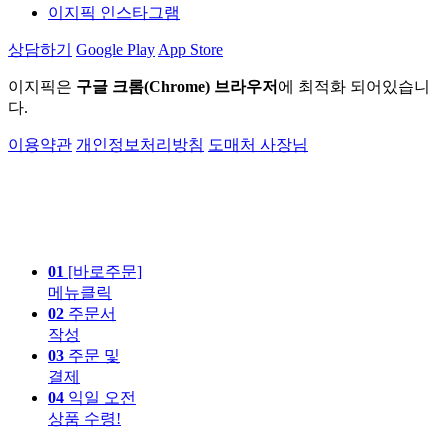
이지픽 인스타그램
상담하기
Google Play
App Store
이지픽은
구글 크롬(Chrome) 브라우저
에 최적화 되어있습니
다.
이용약관
개인정보처리방침
도매처 사장님
01
[바로주문]
메뉴클릭
02
주문서
작성
03
주문 및
결제
04
익일 오전
상품 수령!