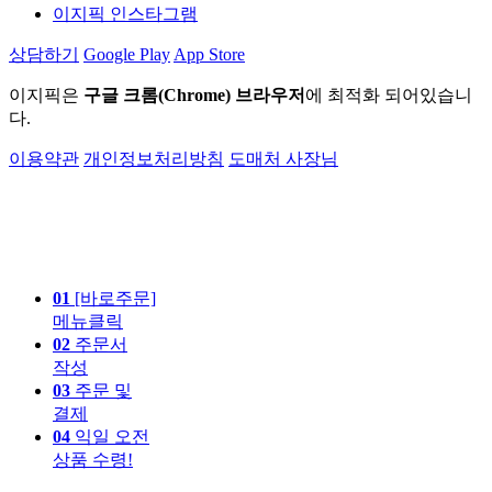
이지픽 인스타그램
상담하기
Google Play
App Store
이지픽은
구글 크롬(Chrome) 브라우저
에 최적화 되어있습니
다.
이용약관
개인정보처리방침
도매처 사장님
01
[바로주문]
메뉴클릭
02
주문서
작성
03
주문 및
결제
04
익일 오전
상품 수령!