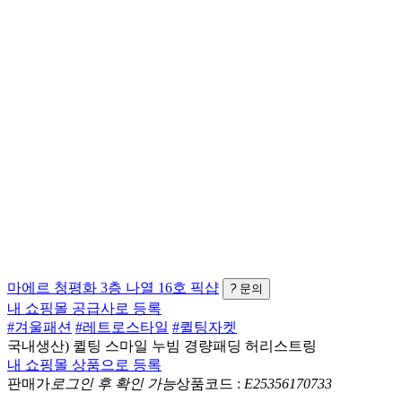
마에르
청평화 3층 나열 16호
픽샵
?
문의
내 쇼핑몰 공급사로 등록
#겨울패션
#레트로스타일
#퀼팅자켓
국내생산) 퀼팅 스마일 누빔 경량패딩 허리스트링
내 쇼핑몰 상품으로 등록
판매가
로그인 후 확인 가능
상품코드 :
E25356170733