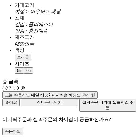
카테고리
여성 > 아우터 > 패딩
소재
겉감 : 폴리에스터
안감 : 충전재솜
제조국가
대한민국
색상
브라운
사이즈
55
66
총 금액
(
0
개)
0
원
오늘 주문하면 내일 배송? 이지픽은 배송도
퀵
하게!
좋아요
장바구니 담기
셀픽주문
직거래·셀프픽업 주
문
이지픽주문과 셀픽주문의 차이점이 궁금하신가요?
주문타입