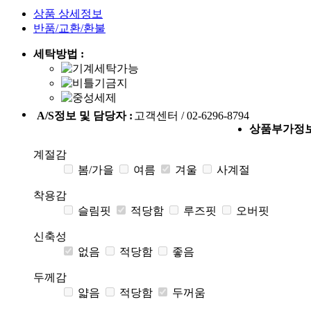
상품 상세정보
반품/교환/환불
세탁방법 :
A/S정보 및 담당자 :
고객센터 / 02-6296-8794
상품부가정
계절감
봄/가을
여름
겨울
사계절
착용감
슬림핏
적당함
루즈핏
오버핏
신축성
없음
적당함
좋음
두께감
얇음
적당함
두꺼움