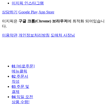
이지픽 인스타그램
상담하기
Google Play
App Store
이지픽은
구글 크롬(Chrome) 브라우저
에 최적화 되어있습니
다.
이용약관
개인정보처리방침
도매처 사장님
01
[바로주문]
메뉴클릭
02
주문서
작성
03
주문 및
결제
04
익일 오전
상품 수령!