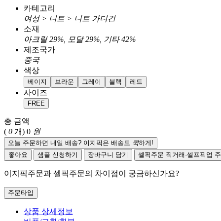
카테고리
여성 > 니트 > 니트 가디건
소재
아크릴 29%, 모달 29%, 기타 42%
제조국가
중국
색상
베이지
브라운
그레이
블랙
레드
사이즈
FREE
총 금액
(
0
개)
0
원
오늘 주문하면 내일 배송? 이지픽은 배송도
퀵
하게!
좋아요
샘플 신청하기
장바구니 담기
셀픽주문
직거래·셀프픽업 
이지픽주문과 셀픽주문의 차이점이 궁금하신가요?
주문타입
상품 상세정보