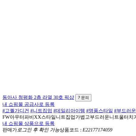
동아사
청평화 2층 라열 30호
픽샵
?
문의
내 쇼핑몰 공급사로 등록
#고퀄가디건
#니트집업
#데일리아이템
#명품스타일
#부드러
FW아우터파비XX스타일니트집업가볍고부드러운니트울터치
내 쇼핑몰 상품으로 등록
판매가
로그인 후 확인 가능
상품코드 :
E22177174059