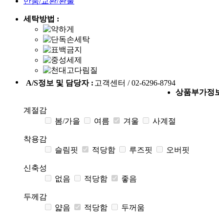
반품/교환/환불
세탁방법 :
A/S정보 및 담당자 :
고객센터 / 02-6296-8794
상품부가정
계절감
봄/가을
여름
겨울
사계절
착용감
슬림핏
적당함
루즈핏
오버핏
신축성
없음
적당함
좋음
두께감
얇음
적당함
두꺼움