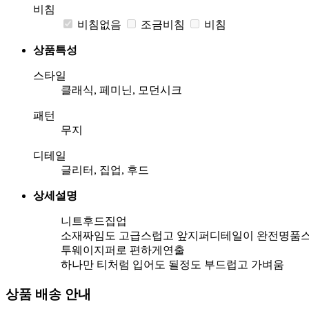
비침
비침없음
조금비침
비침
상품특성
스타일
클래식, 페미닌, 모던시크
패턴
무지
디테일
글리터, 집업, 후드
상세설명
니트후드집업
소재짜임도 고급스럽고 앞지퍼디테일이 완전명품
투웨이지퍼로 편하게연출
하나만 티처럼 입어도 될정도 부드럽고 가벼움
상품 배송 안내