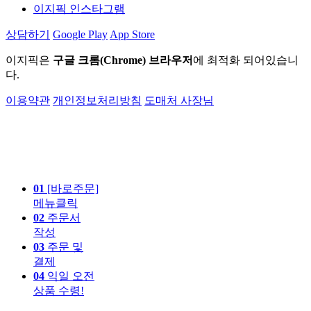
이지픽 인스타그램
상담하기
Google Play
App Store
이지픽은
구글 크롬(Chrome) 브라우저
에 최적화 되어있습니
다.
이용약관
개인정보처리방침
도매처 사장님
01
[바로주문]
메뉴클릭
02
주문서
작성
03
주문 및
결제
04
익일 오전
상품 수령!