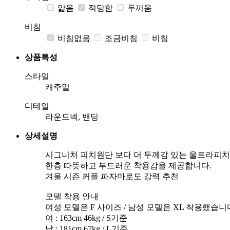
얇음
적당함
두꺼움
비침
비침없음
조금비침
비침
상품특성
스타일
캐주얼
디테일
라운드넥, 밴딩
상세설명
시그니처 피치원단 보다 더 두께감 있는 울트라피치
한층 따뜻하고 부드러운 착용감을 제공합니다.
겨울 시즌 커플 파자마로도 강력 추천
모델 착용 안내
여성 모델은 F 사이즈 / 남성 모델은 XL 착용했습니
여 : 163cm 46kg / S기준
남 : 181cm 67kg / L기준