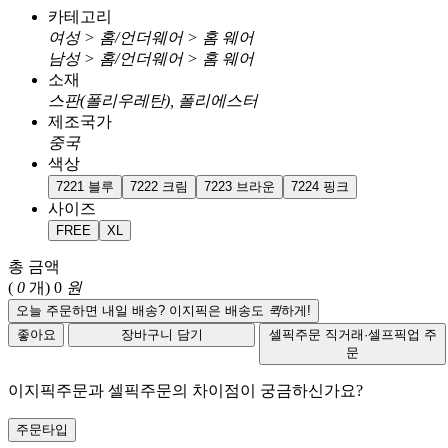
카테고리
여성 > 홈/언더웨어 > 홈 웨어
남성 > 홈/언더웨어 > 홈 웨어
소재
스판(폴리우레탄), 폴리에스터
제조국가
중국
색상
7221 블루
7222 크림
7223 브라운
7224 핑크
사이즈
FREE
XL
총 금액
(
0
개)
0
원
오늘 주문하면 내일 배송? 이지픽은 배송도
퀵
하게!
좋아요
장바구니 담기
셀픽주문
직거래·셀프픽업 주
문
이지픽주문과 셀픽주문의 차이점이 궁금하신가요?
주문타입