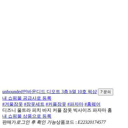
unbounded언바운디드
디오트 3층 h열 10호
픽샵
?
문의
내 쇼핑몰 공급사로 등록
#겨울잠옷
#잠옷세트
#커플잠옷
#파자마
#홈웨어
디즈니 울트라 피치 바지 커플 잠옷 빅사이즈 파자마 홈
내 쇼핑몰 상품으로 등록
판매가
로그인 후 확인 가능
상품코드 :
E22320174577