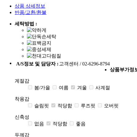
상품 상세정보
반품/교환/환불
세탁방법 :
A/S정보 및 담당자 :
고객센터 / 02-6296-8794
상품부가정
계절감
봄/가을
여름
겨울
사계절
착용감
슬림핏
적당함
루즈핏
오버핏
신축성
없음
적당함
좋음
두께감