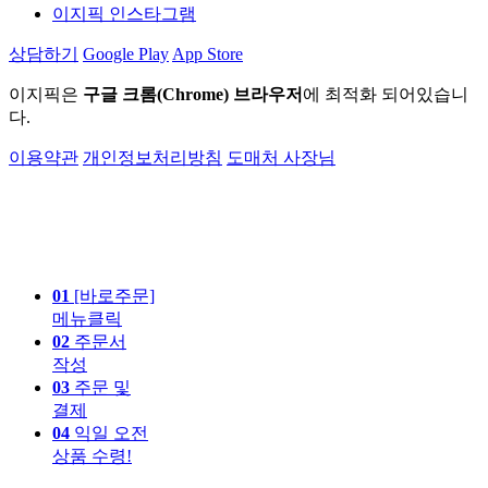
이지픽 인스타그램
상담하기
Google Play
App Store
이지픽은
구글 크롬(Chrome) 브라우저
에 최적화 되어있습니
다.
이용약관
개인정보처리방침
도매처 사장님
01
[바로주문]
메뉴클릭
02
주문서
작성
03
주문 및
결제
04
익일 오전
상품 수령!