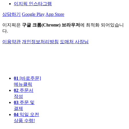
이지픽 인스타그램
상담하기
Google Play
App Store
이지픽은
구글 크롬(Chrome) 브라우저
에 최적화 되어있습니
다.
이용약관
개인정보처리방침
도매처 사장님
01
[바로주문]
메뉴클릭
02
주문서
작성
03
주문 및
결제
04
익일 오전
상품 수령!