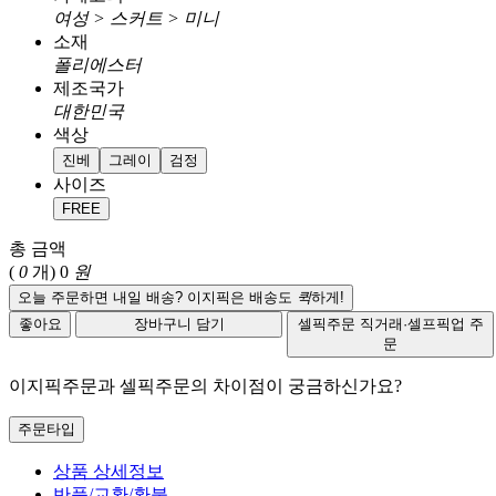
여성 > 스커트 > 미니
소재
폴리에스터
제조국가
대한민국
색상
진베
그레이
검정
사이즈
FREE
총 금액
(
0
개)
0
원
오늘 주문하면 내일 배송? 이지픽은 배송도
퀵
하게!
좋아요
장바구니 담기
셀픽주문
직거래·셀프픽업 주
문
이지픽주문과 셀픽주문의 차이점이 궁금하신가요?
주문타입
상품 상세정보
반품/교환/환불