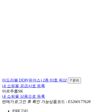
아도러블
DDP(유어스) 2층 93호
픽샵
?
문의
내 쇼핑몰 공급사로 등록
아르주름SK
내 쇼핑몰 상품으로 등록
판매가
로그인 후 확인 가능
상품코드 :
E5260177628
카테고리