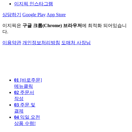
이지픽 인스타그램
상담하기
Google Play
App Store
이지픽은
구글 크롬(Chrome) 브라우저
에 최적화 되어있습니
다.
이용약관
개인정보처리방침
도매처 사장님
01
[바로주문]
메뉴클릭
02
주문서
작성
03
주문 및
결제
04
익일 오전
상품 수령!