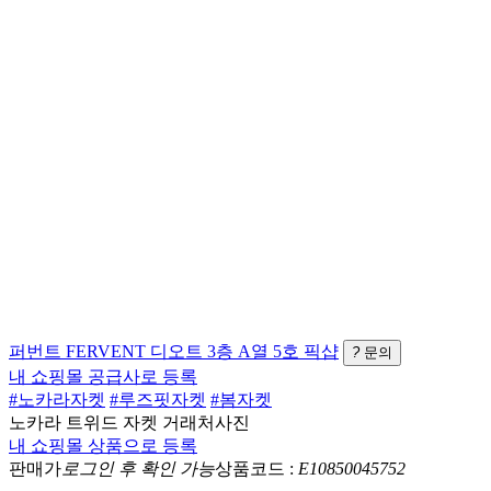
퍼번트 FERVENT
디오트 3층 A열 5호
픽샵
?
문의
내 쇼핑몰 공급사로 등록
#노카라자켓
#루즈핏자켓
#봄자켓
노카라 트위드 자켓 거래처사진
내 쇼핑몰 상품으로 등록
판매가
로그인 후 확인 가능
상품코드 :
E10850045752