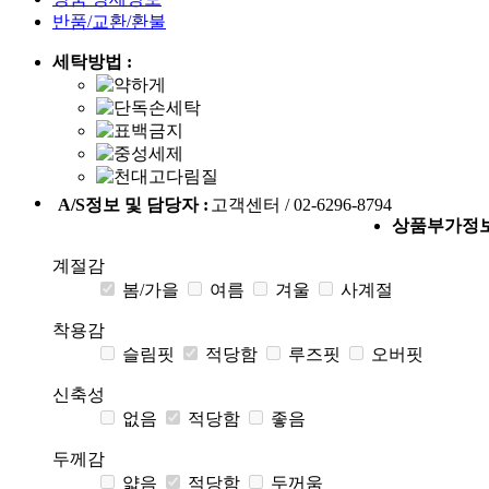
반품/교환/환불
세탁방법 :
A/S정보 및 담당자 :
고객센터 / 02-6296-8794
상품부가정
계절감
봄/가을
여름
겨울
사계절
착용감
슬림핏
적당함
루즈핏
오버핏
신축성
없음
적당함
좋음
두께감
얇음
적당함
두꺼움