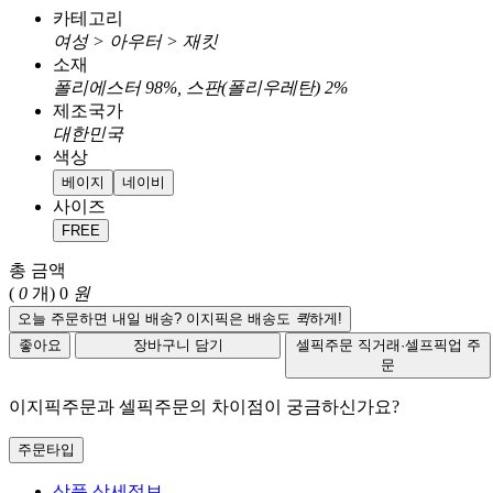
카테고리
여성 > 아우터 > 재킷
소재
폴리에스터 98%, 스판(폴리우레탄) 2%
제조국가
대한민국
색상
베이지
네이비
사이즈
FREE
총 금액
(
0
개)
0
원
오늘 주문하면 내일 배송? 이지픽은 배송도
퀵
하게!
좋아요
장바구니 담기
셀픽주문
직거래·셀프픽업 주
문
이지픽주문과 셀픽주문의 차이점이 궁금하신가요?
주문타입
상품 상세정보