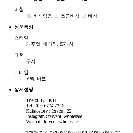
비침
비침없음
조금비침
비침
상품특성
스타일
캐주얼, 베이직, 클래식
패턴
무지
디테일
V넥, 버튼
상세설명
The.ot_B1_K11
Tel : 010.6774.2356
Kakaostory : fervent_22
Instagram : fervent_wholesale
Wechat : fervent_wholesale
*계좌 기업 086-064100-04-011 윤재우(퍼번트)