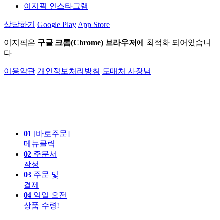
이지픽 인스타그램
상담하기
Google Play
App Store
이지픽은
구글 크롬(Chrome) 브라우저
에 최적화 되어있습니
다.
이용약관
개인정보처리방침
도매처 사장님
01
[바로주문]
메뉴클릭
02
주문서
작성
03
주문 및
결제
04
익일 오전
상품 수령!