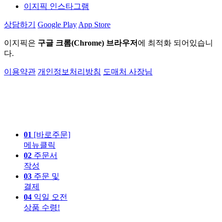
이지픽 인스타그램
상담하기
Google Play
App Store
이지픽은
구글 크롬(Chrome) 브라우저
에 최적화 되어있습니
다.
이용약관
개인정보처리방침
도매처 사장님
01
[바로주문]
메뉴클릭
02
주문서
작성
03
주문 및
결제
04
익일 오전
상품 수령!