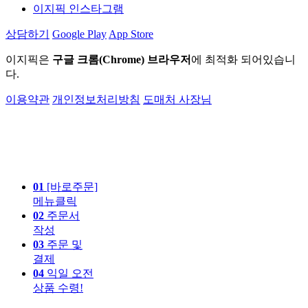
이지픽 인스타그램
상담하기
Google Play
App Store
이지픽은
구글 크롬(Chrome) 브라우저
에 최적화 되어있습니
다.
이용약관
개인정보처리방침
도매처 사장님
01
[바로주문]
메뉴클릭
02
주문서
작성
03
주문 및
결제
04
익일 오전
상품 수령!