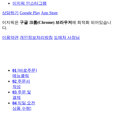
이지픽 인스타그램
상담하기
Google Play
App Store
이지픽은
구글 크롬(Chrome) 브라우저
에 최적화 되어있습니
다.
이용약관
개인정보처리방침
도매처 사장님
01
[바로주문]
메뉴클릭
02
주문서
작성
03
주문 및
결제
04
익일 오전
상품 수령!