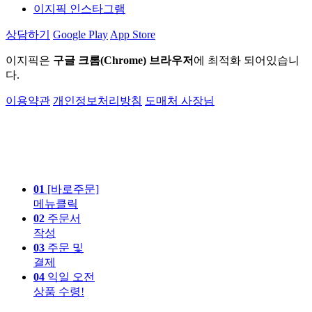
이지픽 인스타그램
상담하기
Google Play
App Store
이지픽은
구글 크롬(Chrome) 브라우저
에 최적화 되어있습니
다.
이용약관
개인정보처리방침
도매처 사장님
01
[바로주문]
메뉴클릭
02
주문서
작성
03
주문 및
결제
04
익일 오전
상품 수령!