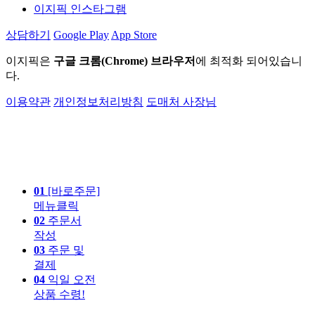
이지픽 인스타그램
상담하기
Google Play
App Store
이지픽은
구글 크롬(Chrome) 브라우저
에 최적화 되어있습니
다.
이용약관
개인정보처리방침
도매처 사장님
01
[바로주문]
메뉴클릭
02
주문서
작성
03
주문 및
결제
04
익일 오전
상품 수령!