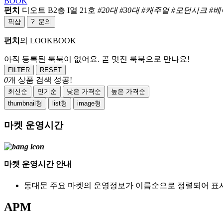
BOOK
펀치
디오트 B2층 I열 21호
#20대 #30대 #캐주얼 #모던시크 #
픽샵
?
문의
펀치
의 LOOKBOOK
아직 등록된 룩북이 없어요. 곧 멋진 룩북으로 만나요!
FILTER
RESET
0
개 상품 검색 성공!
최신순
인기순
낮은 가격순
높은 가격순
thumbnail형
list형
image형
마켓 운영시간
마켓 운영시간 안내
동대문 주요 마켓의 운영정보가 이름순으로 정렬되어 표
APM