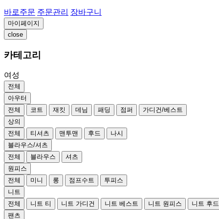
바로주문
주문관리
장바구니
마이페이지
close
카테고리
여성
전체
아우터
전체
코트
재킷
데님
패딩
점퍼
가디건/베스트
상의
전체
티셔츠
맨투맨
후드
나시
블라우스/셔츠
전체
블라우스
셔츠
원피스
전체
미니
롱
점프수트
투피스
니트
전체
니트 티
니트 가디건
니트 베스트
니트 원피스
니트 후
팬츠