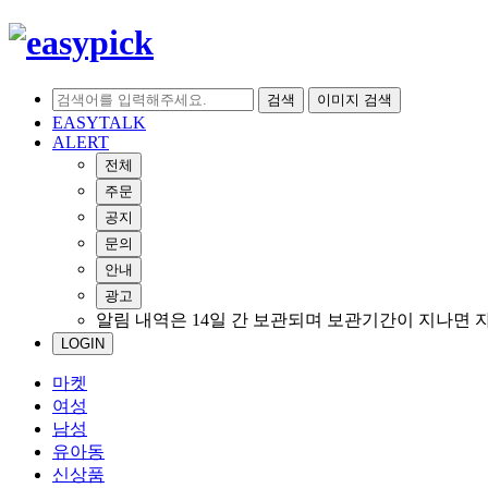
검색
이미지 검색
EASYTALK
ALERT
전체
주문
공지
문의
안내
광고
알림 내역은 14일 간 보관되며 보관기간이 지나면 
LOGIN
마켓
여성
남성
유아동
신상품