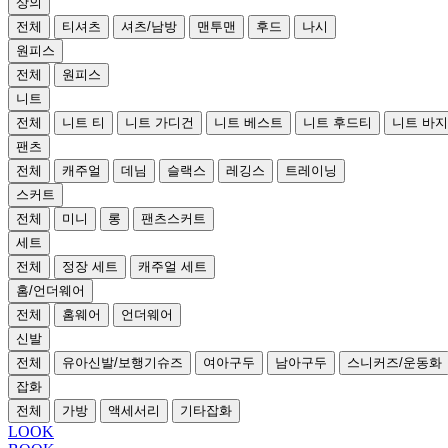
상의
전체
티셔츠
셔츠/남방
맨투맨
후드
나시
원피스
전체
원피스
니트
전체
니트 티
니트 가디건
니트 베스트
니트 후드티
니트 바지
팬츠
전체
캐주얼
데님
슬랙스
레깅스
트레이닝
스커트
전체
미니
롱
팬츠스커트
세트
전체
정장 세트
캐주얼 세트
홈/언더웨어
전체
홈웨어
언더웨어
신발
전체
유아신발/보행기슈즈
여아구두
남아구두
스니커즈/운동화
잡화
전체
가방
액세서리
기타잡화
LOOK