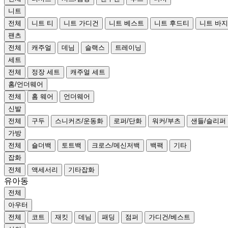
니트
전체
니트 티
니트 가디건
니트 베스트
니트 후드티
니트 바지
팬츠
전체
캐주얼
데님
슬랙스
트레이닝
세트
전체
정장 세트
캐주얼 세트
홈/언더웨어
전체
홈 웨어
언더웨어
신발
전체
구두
스니커즈/운동화
로퍼/단화
워커/부츠
샌들/슬리퍼
가방
전체
숄더백
토트백
크로스/메신저백
백팩
기타
잡화
전체
액세서리
기타잡화
유아동
전체
아우터
전체
코트
재킷
데님
패딩
점퍼
가디건/베스트