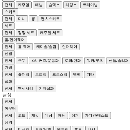
전체
캐주얼
데님
슬랙스
레깅스
트레이닝
스커트
전체
미니
롱
팬츠스커트
세트
전체
정장 세트
캐주얼 세트
홈/언더웨어
전체
홈 웨어
캐미솔/슬립
언더웨어
신발
전체
구두
스니커즈/운동화
로퍼/단화
워커/부츠
샌들/슬리퍼
가방
전체
숄더백
토트백
크로스백
백팩
기타
잡화
전체
액세서리
기타잡화
남성
전체
아우터
전체
코트
재킷
데님
패딩
점퍼
가디건/베스트
상의
전체
티셔츠
셔츠/남방
맨투맨
후드
나시