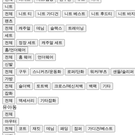
니트
전체
니트 티
니트 가디건
니트 베스트
니트 후드티
니트 바지
팬츠
전체
캐주얼
데님
슬랙스
트레이닝
세트
전체
정장 세트
캐주얼 세트
홈/언더웨어
전체
홈 웨어
언더웨어
신발
전체
구두
스니커즈/운동화
로퍼/단화
워커/부츠
샌들/슬리퍼
가방
전체
숄더백
토트백
크로스/메신저백
백팩
기타
잡화
전체
액세서리
기타잡화
유아동
전체
아우터
전체
코트
재킷
데님
패딩
점퍼
가디건/베스트