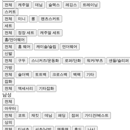
전체
캐주얼
데님
슬랙스
레깅스
트레이닝
스커트
전체
미니
롱
팬츠스커트
세트
전체
정장 세트
캐주얼 세트
홈/언더웨어
전체
홈 웨어
캐미솔/슬립
언더웨어
신발
전체
구두
스니커즈/운동화
로퍼/단화
워커/부츠
샌들/슬리퍼
가방
전체
숄더백
토트백
크로스백
백팩
기타
잡화
전체
액세서리
기타잡화
남성
전체
아우터
전체
코트
재킷
데님
패딩
점퍼
가디건/베스트
상의
전체
티셔츠
셔츠/남방
맨투맨
후드
나시