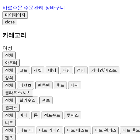
바로주문
주문관리
장바구니
마이페이지
close
카테고리
여성
전체
아우터
전체
코트
재킷
데님
패딩
점퍼
가디건/베스트
상의
전체
티셔츠
맨투맨
후드
나시
블라우스/셔츠
전체
블라우스
셔츠
원피스
전체
미니
롱
점프수트
투피스
니트
전체
니트 티
니트 가디건
니트 베스트
니트 원피스
니트 후
팬츠