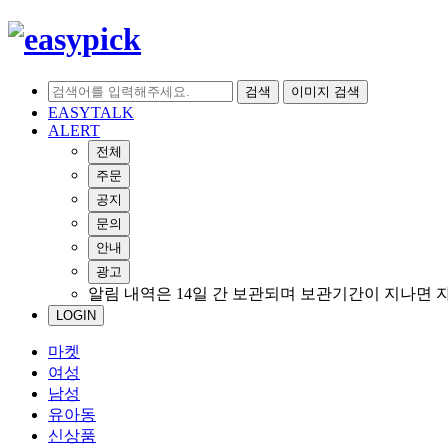
검색
이미지 검색
EASYTALK
ALERT
전체
주문
공지
문의
안내
광고
알림 내역은 14일 간 보관되며 보관기간이 지나면 
LOGIN
마켓
여성
남성
유아동
신상품