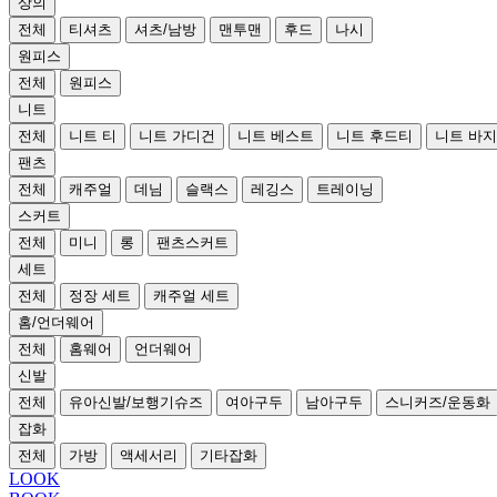
상의
전체
티셔츠
셔츠/남방
맨투맨
후드
나시
원피스
전체
원피스
니트
전체
니트 티
니트 가디건
니트 베스트
니트 후드티
니트 바지
팬츠
전체
캐주얼
데님
슬랙스
레깅스
트레이닝
스커트
전체
미니
롱
팬츠스커트
세트
전체
정장 세트
캐주얼 세트
홈/언더웨어
전체
홈웨어
언더웨어
신발
전체
유아신발/보행기슈즈
여아구두
남아구두
스니커즈/운동화
잡화
전체
가방
액세서리
기타잡화
LOOK