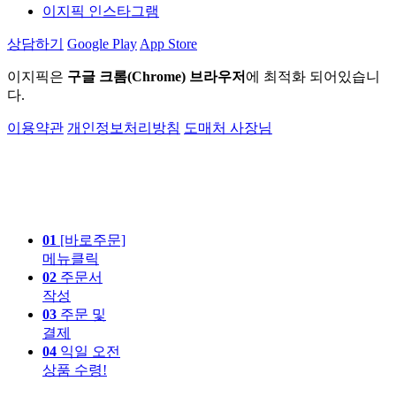
이지픽 인스타그램
상담하기
Google Play
App Store
이지픽은
구글 크롬(Chrome) 브라우저
에 최적화 되어있습니
다.
이용약관
개인정보처리방침
도매처 사장님
01
[바로주문]
메뉴클릭
02
주문서
작성
03
주문 및
결제
04
익일 오전
상품 수령!