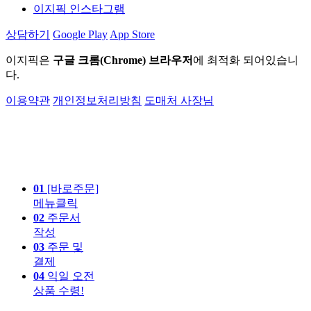
이지픽 인스타그램
상담하기
Google Play
App Store
이지픽은
구글 크롬(Chrome) 브라우저
에 최적화 되어있습니
다.
이용약관
개인정보처리방침
도매처 사장님
01
[바로주문]
메뉴클릭
02
주문서
작성
03
주문 및
결제
04
익일 오전
상품 수령!