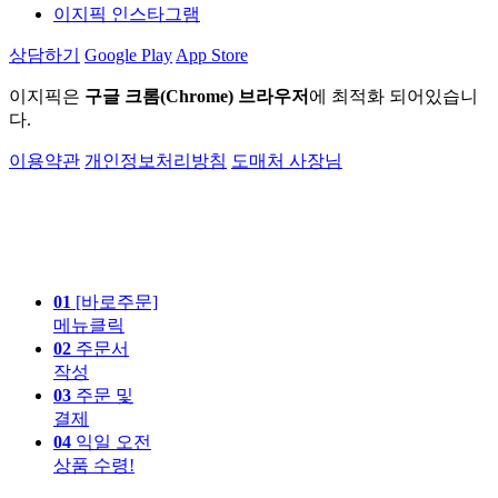
이지픽 인스타그램
상담하기
Google Play
App Store
이지픽은
구글 크롬(Chrome) 브라우저
에 최적화 되어있습니
다.
이용약관
개인정보처리방침
도매처 사장님
01
[바로주문]
메뉴클릭
02
주문서
작성
03
주문 및
결제
04
익일 오전
상품 수령!