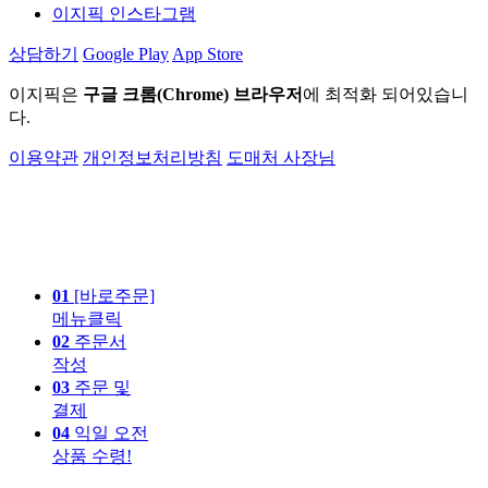
이지픽 인스타그램
상담하기
Google Play
App Store
이지픽은
구글 크롬(Chrome) 브라우저
에 최적화 되어있습니
다.
이용약관
개인정보처리방침
도매처 사장님
01
[바로주문]
메뉴클릭
02
주문서
작성
03
주문 및
결제
04
익일 오전
상품 수령!