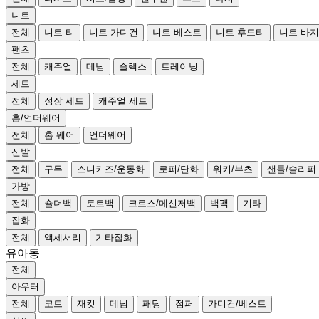
니트
전체
니트 티
니트 가디건
니트 베스트
니트 후드티
니트 바지
팬츠
전체
캐주얼
데님
슬랙스
트레이닝
세트
전체
정장 세트
캐주얼 세트
홈/언더웨어
전체
홈 웨어
언더웨어
신발
전체
구두
스니커즈/운동화
로퍼/단화
워커/부츠
샌들/슬리퍼
가방
전체
숄더백
토트백
크로스/메신저백
백팩
기타
잡화
전체
액세서리
기타잡화
유아동
전체
아우터
전체
코트
재킷
데님
패딩
점퍼
가디건/베스트