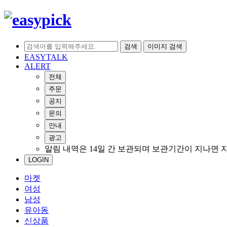
검색
이미지 검색
EASYTALK
ALERT
전체
주문
공지
문의
안내
광고
알림 내역은 14일 간 보관되며 보관기간이 지나면 
LOGIN
마켓
여성
남성
유아동
신상품