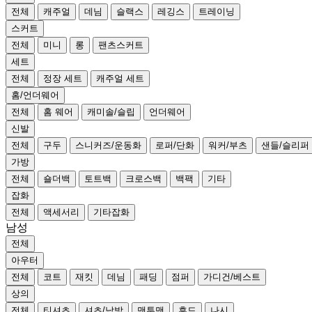
전체
캐주얼
데님
슬랙스
레깅스
트레이닝
스커트
전체
미니
롱
팬츠스커트
세트
전체
정장 세트
캐주얼 세트
홈/언더웨어
전체
홈 웨어
캐미솔/슬립
언더웨어
신발
전체
구두
스니커즈/운동화
로퍼/단화
워커/부츠
샌들/슬리퍼
가방
전체
숄더백
토트백
크로스백
백팩
기타
잡화
전체
액세서리
기타잡화
남성
전체
아우터
전체
코트
재킷
데님
패딩
점퍼
가디건/베스트
상의
전체
티셔츠
셔츠/남방
맨투맨
후드
나시