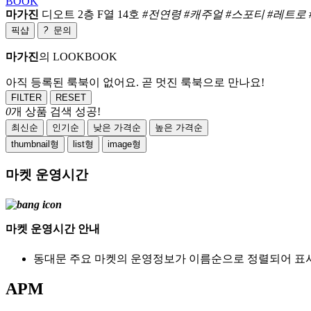
BOOK
마가진
디오트 2층 F열 14호
#전연령 #캐주얼 #스포티 #레트로 
픽샵
?
문의
마가진
의 LOOKBOOK
아직 등록된 룩북이 없어요. 곧 멋진 룩북으로 만나요!
FILTER
RESET
0
개 상품 검색 성공!
최신순
인기순
낮은 가격순
높은 가격순
thumbnail형
list형
image형
마켓 운영시간
마켓 운영시간 안내
동대문 주요 마켓의 운영정보가 이름순으로 정렬되어 표
APM