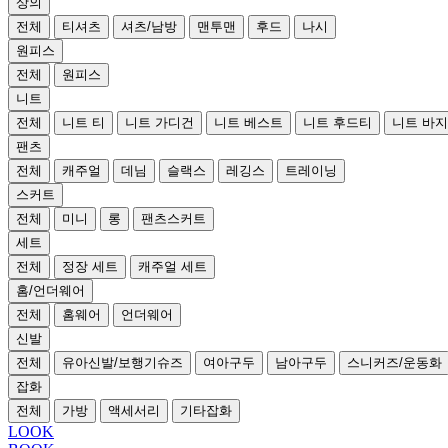
상의
전체
티셔츠
셔츠/남방
맨투맨
후드
나시
원피스
전체
원피스
니트
전체
니트 티
니트 가디건
니트 베스트
니트 후드티
니트 바지
팬츠
전체
캐주얼
데님
슬랙스
레깅스
트레이닝
스커트
전체
미니
롱
팬츠스커트
세트
전체
정장 세트
캐주얼 세트
홈/언더웨어
전체
홈웨어
언더웨어
신발
전체
유아신발/보행기슈즈
여아구두
남아구두
스니커즈/운동화
잡화
전체
가방
액세서리
기타잡화
LOOK