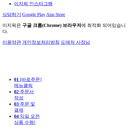
이지픽 인스타그램
상담하기
Google Play
App Store
이지픽은
구글 크롬(Chrome) 브라우저
에 최적화 되어있습니
다.
이용약관
개인정보처리방침
도매처 사장님
01
[바로주문]
메뉴클릭
02
주문서
작성
03
주문 및
결제
04
익일 오전
상품 수령!