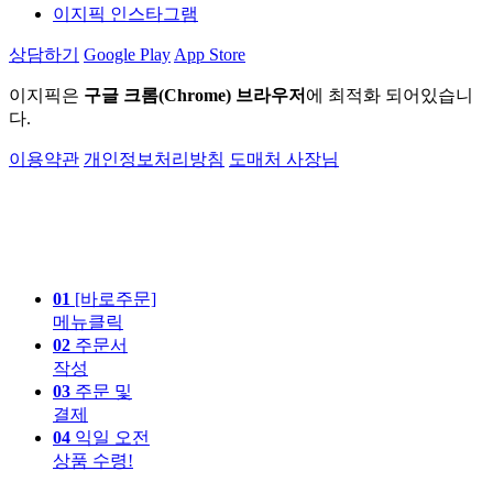
이지픽 인스타그램
상담하기
Google Play
App Store
이지픽은
구글 크롬(Chrome) 브라우저
에 최적화 되어있습니
다.
이용약관
개인정보처리방침
도매처 사장님
01
[바로주문]
메뉴클릭
02
주문서
작성
03
주문 및
결제
04
익일 오전
상품 수령!