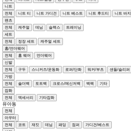
니트
전체
니트 티
니트 가디건
니트 베스트
니트 후드티
니트 바지
팬츠
전체
캐주얼
데님
슬랙스
트레이닝
세트
전체
정장 세트
캐주얼 세트
홈/언더웨어
전체
홈 웨어
언더웨어
신발
전체
구두
스니커즈/운동화
로퍼/단화
워커/부츠
샌들/슬리퍼
가방
전체
숄더백
토트백
크로스/메신저백
백팩
기타
잡화
전체
액세서리
기타잡화
유아동
전체
아우터
전체
코트
재킷
데님
패딩
점퍼
가디건/베스트