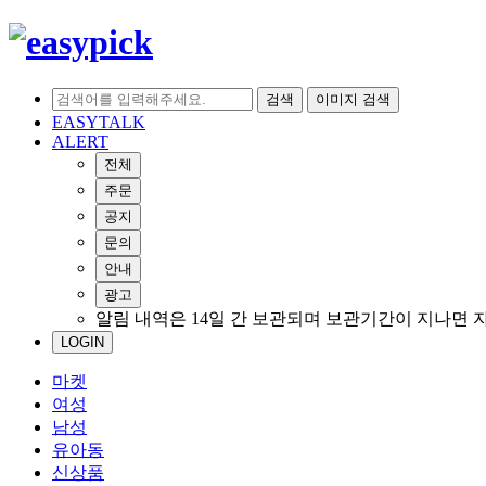
검색
이미지 검색
EASYTALK
ALERT
전체
주문
공지
문의
안내
광고
알림 내역은 14일 간 보관되며 보관기간이 지나면 
LOGIN
마켓
여성
남성
유아동
신상품