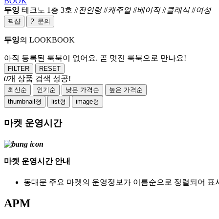
BOOK
두잉
테크노 1층 3호
#전연령 #캐주얼 #베이직 #클래식 #여성
픽샵
?
문의
두잉
의 LOOKBOOK
아직 등록된 룩북이 없어요. 곧 멋진 룩북으로 만나요!
FILTER
RESET
0
개 상품 검색 성공!
최신순
인기순
낮은 가격순
높은 가격순
thumbnail형
list형
image형
마켓 운영시간
마켓 운영시간 안내
동대문 주요 마켓의 운영정보가 이름순으로 정렬되어 표
APM