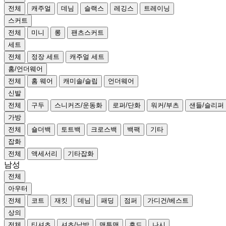
전체
캐주얼
데님
슬랙스
레깅스
트레이닝
스커트
전체
미니
롱
팬츠스커트
세트
전체
정장 세트
캐주얼 세트
홈/언더웨어
전체
홈 웨어
캐미솔/슬립
언더웨어
신발
전체
구두
스니커즈/운동화
로퍼/단화
워커/부츠
샌들/슬리퍼
가방
전체
숄더백
토트백
크로스백
백팩
기타
잡화
전체
액세서리
기타잡화
남성
전체
아우터
전체
코트
재킷
데님
패딩
점퍼
가디건/베스트
상의
전체
티셔츠
셔츠/남방
맨투맨
후드
나시