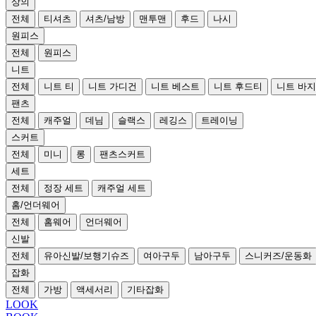
상의
전체
티셔츠
셔츠/남방
맨투맨
후드
나시
원피스
전체
원피스
니트
전체
니트 티
니트 가디건
니트 베스트
니트 후드티
니트 바지
팬츠
전체
캐주얼
데님
슬랙스
레깅스
트레이닝
스커트
전체
미니
롱
팬츠스커트
세트
전체
정장 세트
캐주얼 세트
홈/언더웨어
전체
홈웨어
언더웨어
신발
전체
유아신발/보행기슈즈
여아구두
남아구두
스니커즈/운동화
잡화
전체
가방
액세서리
기타잡화
LOOK