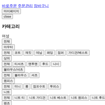
바로주문
주문관리
장바구니
마이페이지
close
카테고리
여성
전체
아우터
전체
코트
재킷
데님
패딩
점퍼
가디건/베스트
상의
전체
티셔츠
맨투맨
후드
나시
블라우스/셔츠
전체
블라우스
셔츠
원피스
전체
미니
롱
점프수트
투피스
니트
전체
니트 티
니트 가디건
니트 베스트
니트 원피스
니트 후
팬츠