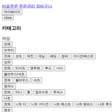
바로주문
주문관리
장바구니
마이페이지
close
카테고리
여성
전체
아우터
전체
코트
재킷
데님
패딩
점퍼
가디건/베스트
상의
전체
티셔츠
맨투맨
후드
나시
블라우스/셔츠
전체
블라우스
셔츠
원피스
전체
미니
롱
점프수트
투피스
니트
전체
니트 티
니트 가디건
니트 베스트
니트 원피스
니트 후
팬츠