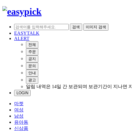
검색
이미지 검색
EASYTALK
ALERT
전체
주문
공지
문의
안내
광고
알림 내역은 14일 간 보관되며 보관기간이 지나면 
LOGIN
마켓
여성
남성
유아동
신상품