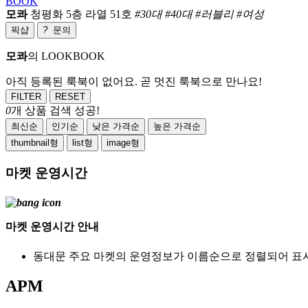
BOOK
모콰
청평화 5층 라열 51호
#30대 #40대 #러블리 #여성
픽샵
?
문의
모콰
의 LOOKBOOK
아직 등록된 룩북이 없어요. 곧 멋진 룩북으로 만나요!
FILTER
RESET
0
개 상품 검색 성공!
최신순
인기순
낮은 가격순
높은 가격순
thumbnail형
list형
image형
마켓 운영시간
마켓 운영시간 안내
동대문 주요 마켓의 운영정보가 이름순으로 정렬되어 표
APM