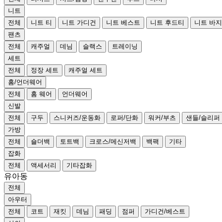
니트
전체
니트 티
니트 가디건
니트 베스트
니트 후드티
니트 바지
팬츠
전체
캐주얼
데님
슬랙스
트레이닝
세트
전체
정장 세트
캐주얼 세트
홈/언더웨어
전체
홈 웨어
언더웨어
신발
전체
구두
스니커즈/운동화
로퍼/단화
워커/부츠
샌들/슬리퍼
가방
전체
숄더백
토트백
크로스/메신저백
백팩
기타
잡화
전체
액세서리
기타잡화
유아동
전체
아우터
전체
코트
재킷
데님
패딩
점퍼
가디건/베스트