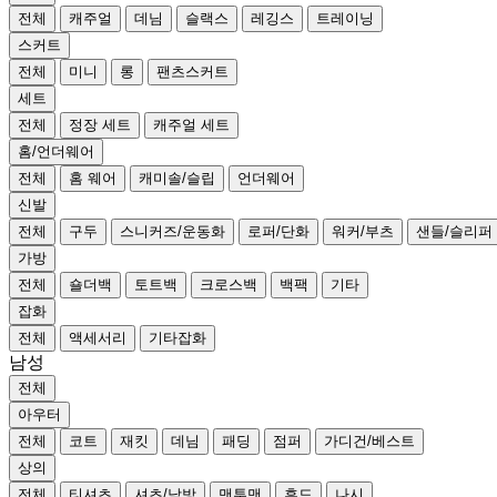
전체
캐주얼
데님
슬랙스
레깅스
트레이닝
스커트
전체
미니
롱
팬츠스커트
세트
전체
정장 세트
캐주얼 세트
홈/언더웨어
전체
홈 웨어
캐미솔/슬립
언더웨어
신발
전체
구두
스니커즈/운동화
로퍼/단화
워커/부츠
샌들/슬리퍼
가방
전체
숄더백
토트백
크로스백
백팩
기타
잡화
전체
액세서리
기타잡화
남성
전체
아우터
전체
코트
재킷
데님
패딩
점퍼
가디건/베스트
상의
전체
티셔츠
셔츠/남방
맨투맨
후드
나시