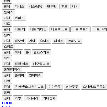
상의
전체
티셔츠
셔츠/남방
맨투맨
후드
나시
원피스
전체
원피스
니트
전체
니트 티
니트 가디건
니트 베스트
니트 후드티
니트 바지
팬츠
전체
캐주얼
데님
슬랙스
레깅스
트레이닝
스커트
전체
미니
롱
팬츠스커트
세트
전체
정장 세트
캐주얼 세트
홈/언더웨어
전체
홈웨어
언더웨어
신발
전체
유아신발/보행기슈즈
여아구두
남아구두
스니커즈/운동화
잡화
전체
가방
액세서리
기타잡화
LOOK