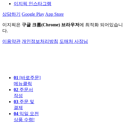
이지픽 인스타그램
상담하기
Google Play
App Store
이지픽은
구글 크롬(Chrome) 브라우저
에 최적화 되어있습니
다.
이용약관
개인정보처리방침
도매처 사장님
01
[바로주문]
메뉴클릭
02
주문서
작성
03
주문 및
결제
04
익일 오전
상품 수령!