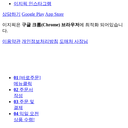
이지픽 인스타그램
상담하기
Google Play
App Store
이지픽은
구글 크롬(Chrome) 브라우저
에 최적화 되어있습니
다.
이용약관
개인정보처리방침
도매처 사장님
01
[바로주문]
메뉴클릭
02
주문서
작성
03
주문 및
결제
04
익일 오전
상품 수령!