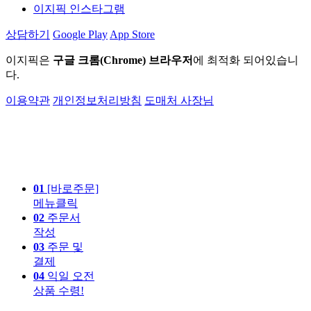
이지픽 인스타그램
상담하기
Google Play
App Store
이지픽은
구글 크롬(Chrome) 브라우저
에 최적화 되어있습니
다.
이용약관
개인정보처리방침
도매처 사장님
01
[바로주문]
메뉴클릭
02
주문서
작성
03
주문 및
결제
04
익일 오전
상품 수령!