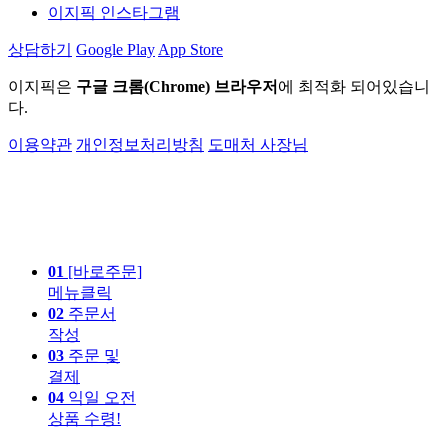
이지픽 인스타그램
상담하기
Google Play
App Store
이지픽은
구글 크롬(Chrome) 브라우저
에 최적화 되어있습니
다.
이용약관
개인정보처리방침
도매처 사장님
01
[바로주문]
메뉴클릭
02
주문서
작성
03
주문 및
결제
04
익일 오전
상품 수령!