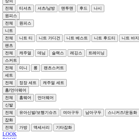
상의
전체
티셔츠
셔츠/남방
맨투맨
후드
나시
원피스
전체
원피스
니트
전체
니트 티
니트 가디건
니트 베스트
니트 후드티
니트 바지
팬츠
전체
캐주얼
데님
슬랙스
레깅스
트레이닝
스커트
전체
미니
롱
팬츠스커트
세트
전체
정장 세트
캐주얼 세트
홈/언더웨어
전체
홈웨어
언더웨어
신발
전체
유아신발/보행기슈즈
여아구두
남아구두
스니커즈/운동화
잡화
전체
가방
액세서리
기타잡화
LOOK