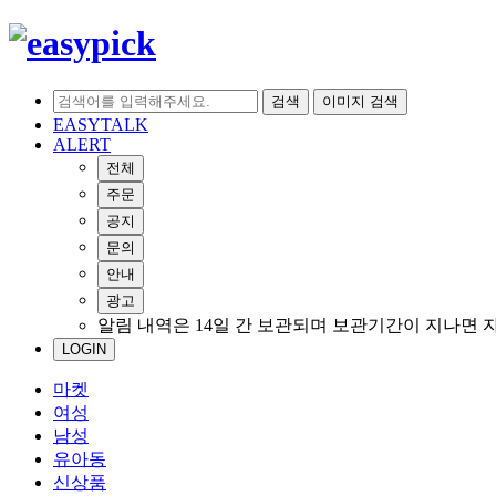
검색
이미지 검색
EASYTALK
ALERT
전체
주문
공지
문의
안내
광고
알림 내역은 14일 간 보관되며 보관기간이 지나면 
LOGIN
마켓
여성
남성
유아동
신상품