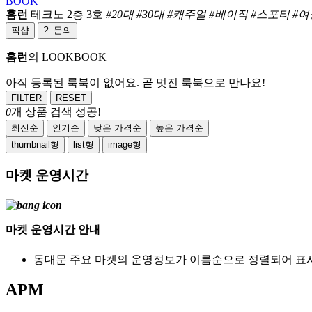
BOOK
홈런
테크노 2층 3호
#20대 #30대 #캐주얼 #베이직 #스포티 #
픽샵
?
문의
홈런
의 LOOKBOOK
아직 등록된 룩북이 없어요. 곧 멋진 룩북으로 만나요!
FILTER
RESET
0
개 상품 검색 성공!
최신순
인기순
낮은 가격순
높은 가격순
thumbnail형
list형
image형
마켓 운영시간
마켓 운영시간 안내
동대문 주요 마켓의 운영정보가 이름순으로 정렬되어 표
APM