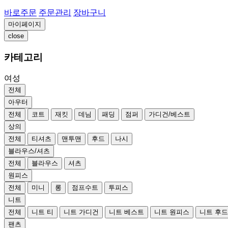
바로주문
주문관리
장바구니
마이페이지
close
카테고리
여성
전체
아우터
전체
코트
재킷
데님
패딩
점퍼
가디건/베스트
상의
전체
티셔츠
맨투맨
후드
나시
블라우스/셔츠
전체
블라우스
셔츠
원피스
전체
미니
롱
점프수트
투피스
니트
전체
니트 티
니트 가디건
니트 베스트
니트 원피스
니트 후
팬츠