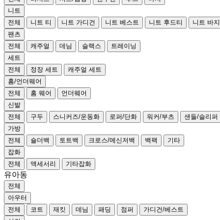
니트
전체
니트 티
니트 가디건
니트 베스트
니트 후드티
니트 바지
팬츠
전체
캐주얼
데님
슬랙스
트레이닝
세트
전체
정장 세트
캐주얼 세트
홈/언더웨어
전체
홈 웨어
언더웨어
신발
전체
구두
스니커즈/운동화
로퍼/단화
워커/부츠
샌들/슬리퍼
가방
전체
숄더백
토트백
크로스/메신저백
백팩
기타
잡화
전체
액세서리
기타잡화
유아동
전체
아우터
전체
코트
재킷
데님
패딩
점퍼
가디건/베스트