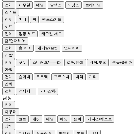
전체
캐주얼
데님
슬랙스
레깅스
트레이닝
스커트
전체
미니
롱
팬츠스커트
세트
전체
정장 세트
캐주얼 세트
홈/언더웨어
전체
홈 웨어
캐미솔/슬립
언더웨어
신발
전체
구두
스니커즈/운동화
로퍼/단화
워커/부츠
샌들/슬리퍼
가방
전체
숄더백
토트백
크로스백
백팩
기타
잡화
전체
액세서리
기타잡화
남성
전체
아우터
전체
코트
재킷
데님
패딩
점퍼
가디건/베스트
상의
전체
티셔츠
셔츠/남방
맨투맨
후드
나시