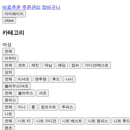
바로주문
주문관리
장바구니
마이페이지
close
카테고리
여성
전체
아우터
전체
코트
재킷
데님
패딩
점퍼
가디건/베스트
상의
전체
티셔츠
맨투맨
후드
나시
블라우스/셔츠
전체
블라우스
셔츠
원피스
전체
미니
롱
점프수트
투피스
니트
전체
니트 티
니트 가디건
니트 베스트
니트 원피스
니트 후
팬츠