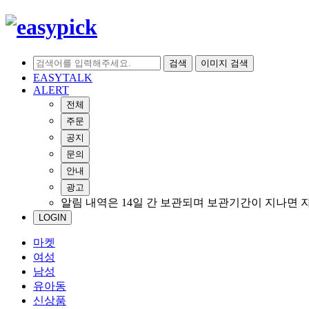
검색
이미지 검색
EASYTALK
ALERT
전체
주문
공지
문의
안내
광고
알림 내역은 14일 간 보관되며 보관기간이 지나면 
LOGIN
마켓
여성
남성
유아동
신상품