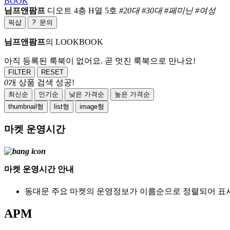
BOOK
님프앤팜프
디오트 4층 H열 5호
#20대 #30대 #페미닌 #여성
픽샵
?
문의
님프앤팜프
의 LOOKBOOK
아직 등록된 룩북이 없어요. 곧 멋진 룩북으로 만나요!
FILTER
RESET
0
개 상품 검색 성공!
최신순
인기순
낮은 가격순
높은 가격순
thumbnail형
list형
image형
마켓 운영시간
마켓 운영시간 안내
동대문 주요 마켓의 운영정보가 이름순으로 정렬되어 표
APM