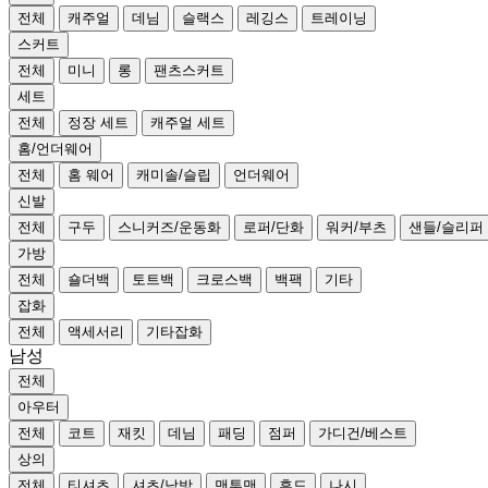
전체
캐주얼
데님
슬랙스
레깅스
트레이닝
스커트
전체
미니
롱
팬츠스커트
세트
전체
정장 세트
캐주얼 세트
홈/언더웨어
전체
홈 웨어
캐미솔/슬립
언더웨어
신발
전체
구두
스니커즈/운동화
로퍼/단화
워커/부츠
샌들/슬리퍼
가방
전체
숄더백
토트백
크로스백
백팩
기타
잡화
전체
액세서리
기타잡화
남성
전체
아우터
전체
코트
재킷
데님
패딩
점퍼
가디건/베스트
상의
전체
티셔츠
셔츠/남방
맨투맨
후드
나시