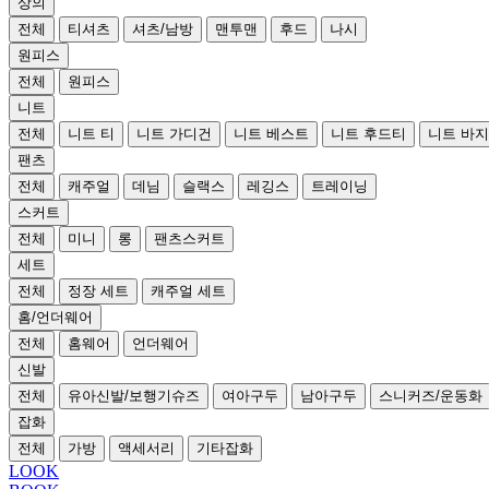
상의
전체
티셔츠
셔츠/남방
맨투맨
후드
나시
원피스
전체
원피스
니트
전체
니트 티
니트 가디건
니트 베스트
니트 후드티
니트 바지
팬츠
전체
캐주얼
데님
슬랙스
레깅스
트레이닝
스커트
전체
미니
롱
팬츠스커트
세트
전체
정장 세트
캐주얼 세트
홈/언더웨어
전체
홈웨어
언더웨어
신발
전체
유아신발/보행기슈즈
여아구두
남아구두
스니커즈/운동화
잡화
전체
가방
액세서리
기타잡화
LOOK