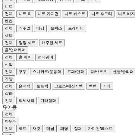
니트
전체
니트 티
니트 가디건
니트 베스트
니트 후드티
니트 바지
팬츠
전체
캐주얼
데님
슬랙스
트레이닝
세트
전체
정장 세트
캐주얼 세트
홈/언더웨어
전체
홈 웨어
언더웨어
신발
전체
구두
스니커즈/운동화
로퍼/단화
워커/부츠
샌들/슬리퍼
가방
전체
숄더백
토트백
크로스/메신저백
백팩
기타
잡화
전체
액세서리
기타잡화
유아동
전체
아우터
전체
코트
재킷
데님
패딩
점퍼
가디건/베스트