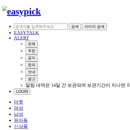
검색
이미지 검색
EASYTALK
ALERT
전체
주문
공지
문의
안내
광고
알림 내역은 14일 간 보관되며 보관기간이 지나면 
LOGIN
마켓
여성
남성
유아동
신상품