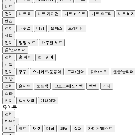
니트
전체
니트 티
니트 가디건
니트 베스트
니트 후드티
니트 바지
팬츠
전체
캐주얼
데님
슬랙스
트레이닝
세트
전체
정장 세트
캐주얼 세트
홈/언더웨어
전체
홈 웨어
언더웨어
신발
전체
구두
스니커즈/운동화
로퍼/단화
워커/부츠
샌들/슬리퍼
가방
전체
숄더백
토트백
크로스/메신저백
백팩
기타
잡화
전체
액세서리
기타잡화
유아동
전체
아우터
전체
코트
재킷
데님
패딩
점퍼
가디건/베스트