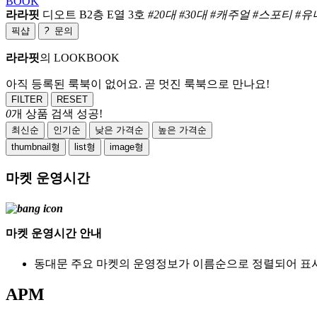
BOOK
라라핏
디오트 B2층 E열 3호
#20대 #30대 #캐주얼 #스포티 #
픽샵
?
문의
라라핏
의 LOOKBOOK
아직 등록된 룩북이 없어요. 곧 멋진 룩북으로 만나요!
FILTER
RESET
0
개 상품 검색 성공!
최신순
인기순
낮은 가격순
높은 가격순
thumbnail형
list형
image형
마켓 운영시간
마켓 운영시간 안내
동대문 주요 마켓의 운영정보가 이름순으로 정렬되어 표
APM