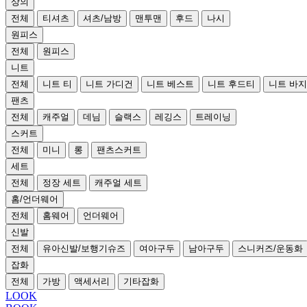
상의
전체
티셔츠
셔츠/남방
맨투맨
후드
나시
원피스
전체
원피스
니트
전체
니트 티
니트 가디건
니트 베스트
니트 후드티
니트 바지
팬츠
전체
캐주얼
데님
슬랙스
레깅스
트레이닝
스커트
전체
미니
롱
팬츠스커트
세트
전체
정장 세트
캐주얼 세트
홈/언더웨어
전체
홈웨어
언더웨어
신발
전체
유아신발/보행기슈즈
여아구두
남아구두
스니커즈/운동화
잡화
전체
가방
액세서리
기타잡화
LOOK