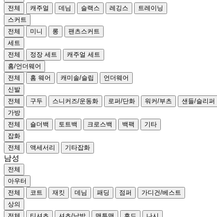
전체
캐주얼
데님
슬랙스
레깅스
트레이닝
스커트
전체
미니
롱
팬츠스커트
세트
전체
정장 세트
캐주얼 세트
홈/언더웨어
전체
홈 웨어
캐미솔/슬립
언더웨어
신발
전체
구두
스니커즈/운동화
로퍼/단화
워커/부츠
샌들/슬리퍼
가방
전체
숄더백
토트백
크로스백
백팩
기타
잡화
전체
액세서리
기타잡화
남성
전체
아우터
전체
코트
재킷
데님
패딩
점퍼
가디건/베스트
상의
전체
티셔츠
셔츠/남방
맨투맨
후드
나시