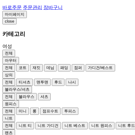
바로주문
주문관리
장바구니
마이페이지
close
카테고리
여성
전체
아우터
전체
코트
재킷
데님
패딩
점퍼
가디건/베스트
상의
전체
티셔츠
맨투맨
후드
나시
블라우스/셔츠
전체
블라우스
셔츠
원피스
전체
미니
롱
점프수트
투피스
니트
전체
니트 티
니트 가디건
니트 베스트
니트 원피스
니트 후
팬츠