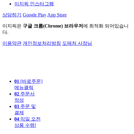
이지픽 인스타그램
상담하기
Google Play
App Store
이지픽은
구글 크롬(Chrome) 브라우저
에 최적화 되어있습니
다.
이용약관
개인정보처리방침
도매처 사장님
01
[바로주문]
메뉴클릭
02
주문서
작성
03
주문 및
결제
04
익일 오전
상품 수령!