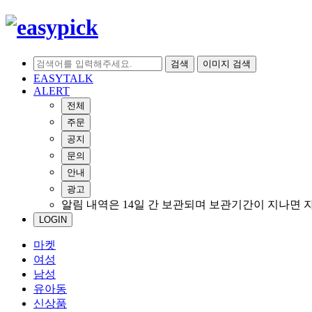
검색
이미지 검색
EASYTALK
ALERT
전체
주문
공지
문의
안내
광고
알림 내역은 14일 간 보관되며 보관기간이 지나면 
LOGIN
마켓
여성
남성
유아동
신상품