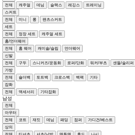
전체
캐주얼
데님
슬랙스
레깅스
트레이닝
스커트
전체
미니
롱
팬츠스커트
세트
전체
정장 세트
캐주얼 세트
홈/언더웨어
전체
홈 웨어
캐미솔/슬립
언더웨어
신발
전체
구두
스니커즈/운동화
로퍼/단화
워커/부츠
샌들/슬리퍼
가방
전체
숄더백
토트백
크로스백
백팩
기타
잡화
전체
액세서리
기타잡화
남성
전체
아우터
전체
코트
재킷
데님
패딩
점퍼
가디건/베스트
상의
전체
티셔츠
셔츠/남방
맨투맨
후드
나시