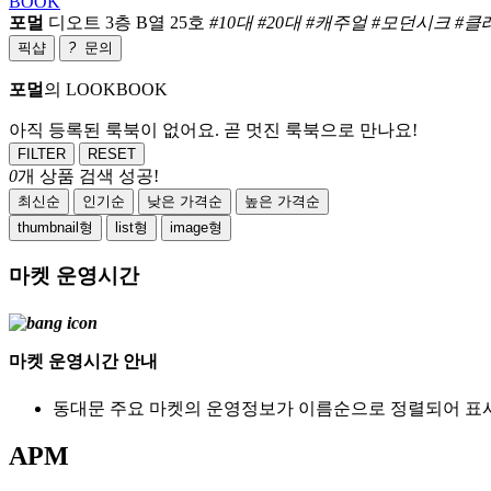
BOOK
포멀
디오트 3층 B열 25호
#10대 #20대 #캐주얼 #모던시크 #클
픽샵
?
문의
포멀
의 LOOKBOOK
아직 등록된 룩북이 없어요. 곧 멋진 룩북으로 만나요!
FILTER
RESET
0
개 상품 검색 성공!
최신순
인기순
낮은 가격순
높은 가격순
thumbnail형
list형
image형
마켓 운영시간
마켓 운영시간 안내
동대문 주요 마켓의 운영정보가 이름순으로 정렬되어 표
APM