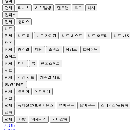
상의
전체
티셔츠
셔츠/남방
맨투맨
후드
나시
원피스
전체
원피스
니트
전체
니트 티
니트 가디건
니트 베스트
니트 후드티
니트 바지
팬츠
전체
캐주얼
데님
슬랙스
레깅스
트레이닝
스커트
전체
미니
롱
팬츠스커트
세트
전체
정장 세트
캐주얼 세트
홈/언더웨어
전체
홈웨어
언더웨어
신발
전체
유아신발/보행기슈즈
여아구두
남아구두
스니커즈/운동화
잡화
전체
가방
액세서리
기타잡화
LOOK