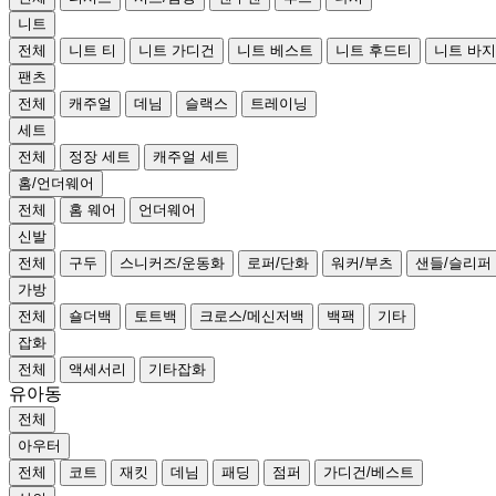
니트
전체
니트 티
니트 가디건
니트 베스트
니트 후드티
니트 바지
팬츠
전체
캐주얼
데님
슬랙스
트레이닝
세트
전체
정장 세트
캐주얼 세트
홈/언더웨어
전체
홈 웨어
언더웨어
신발
전체
구두
스니커즈/운동화
로퍼/단화
워커/부츠
샌들/슬리퍼
가방
전체
숄더백
토트백
크로스/메신저백
백팩
기타
잡화
전체
액세서리
기타잡화
유아동
전체
아우터
전체
코트
재킷
데님
패딩
점퍼
가디건/베스트