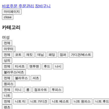
바로주문
주문관리
장바구니
마이페이지
close
카테고리
여성
전체
아우터
전체
코트
재킷
데님
패딩
점퍼
가디건/베스트
상의
전체
티셔츠
맨투맨
후드
나시
블라우스/셔츠
전체
블라우스
셔츠
원피스
전체
미니
롱
점프수트
투피스
니트
전체
니트 티
니트 가디건
니트 베스트
니트 원피스
니트 후
팬츠