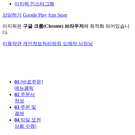
이지픽 인스타그램
상담하기
Google Play
App Store
이지픽은
구글 크롬(Chrome) 브라우저
에 최적화 되어있습니
다.
이용약관
개인정보처리방침
도매처 사장님
01
[바로주문]
메뉴클릭
02
주문서
작성
03
주문 및
결제
04
익일 오전
상품 수령!