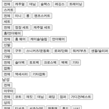
전체
캐주얼
데님
슬랙스
레깅스
트레이닝
스커트
전체
미니
롱
팬츠스커트
세트
전체
정장 세트
캐주얼 세트
홈/언더웨어
전체
홈 웨어
캐미솔/슬립
언더웨어
신발
전체
구두
스니커즈/운동화
로퍼/단화
워커/부츠
샌들/슬리퍼
가방
전체
숄더백
토트백
크로스백
백팩
기타
잡화
전체
액세서리
기타잡화
남성
전체
아우터
전체
코트
재킷
데님
패딩
점퍼
가디건/베스트
상의
전체
티셔츠
셔츠/남방
맨투맨
후드
나시