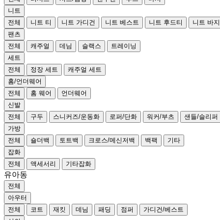
니트
전체
니트 티
니트 가디건
니트 베스트
니트 후드티
니트 바지
팬츠
전체
캐주얼
데님
슬랙스
트레이닝
세트
전체
정장 세트
캐주얼 세트
홈/언더웨어
전체
홈 웨어
언더웨어
신발
전체
구두
스니커즈/운동화
로퍼/단화
워커/부츠
샌들/슬리퍼
가방
전체
숄더백
토트백
크로스/메신저백
백팩
기타
잡화
전체
액세서리
기타잡화
유아동
전체
아우터
전체
코트
재킷
데님
패딩
점퍼
가디건/베스트