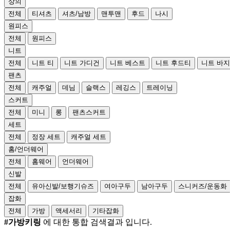
상의
전체
티셔츠
셔츠/남방
맨투맨
후드
나시
원피스
전체
원피스
니트
전체
니트 티
니트 가디건
니트 베스트
니트 후드티
니트 바지
팬츠
전체
캐주얼
데님
슬랙스
레깅스
트레이닝
스커트
전체
미니
롱
팬츠스커트
세트
전체
정장 세트
캐주얼 세트
홈/언더웨어
전체
홈웨어
언더웨어
신발
전체
유아신발/보행기슈즈
여아구두
남아구두
스니커즈/운동화
잡화
전체
가방
액세서리
기타잡화
#가방키링
에 대한 통합 검색결과 입니다.