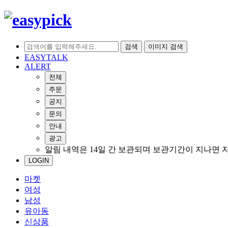
검색
이미지 검색
EASYTALK
ALERT
전체
주문
공지
문의
안내
광고
알림 내역은 14일 간 보관되며 보관기간이 지나면 
LOGIN
마켓
여성
남성
유아동
신상품