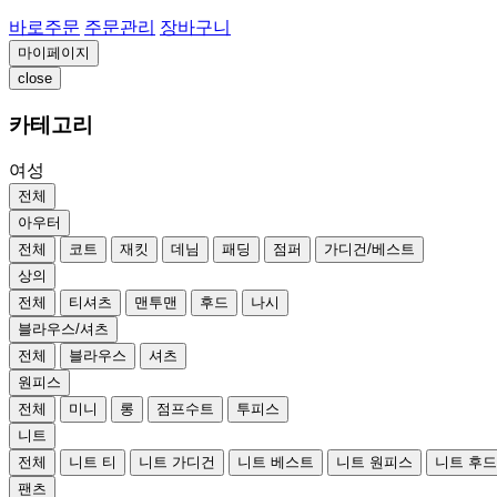
바로주문
주문관리
장바구니
마이페이지
close
카테고리
여성
전체
아우터
전체
코트
재킷
데님
패딩
점퍼
가디건/베스트
상의
전체
티셔츠
맨투맨
후드
나시
블라우스/셔츠
전체
블라우스
셔츠
원피스
전체
미니
롱
점프수트
투피스
니트
전체
니트 티
니트 가디건
니트 베스트
니트 원피스
니트 후
팬츠