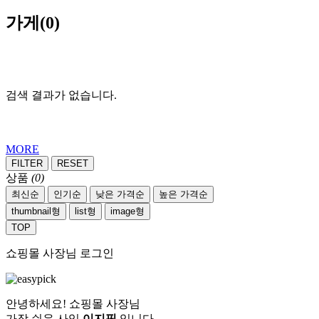
가게
(0)
검색 결과가 없습니다.
MORE
FILTER
RESET
상품
(0)
최신순
인기순
낮은 가격순
높은 가격순
thumbnail형
list형
image형
TOP
쇼핑몰 사장님 로그인
안녕하세요! 쇼핑몰 사장님
가장 쉬운 사입
이지픽
입니다.