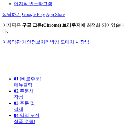
이지픽 인스타그램
상담하기
Google Play
App Store
이지픽은
구글 크롬(Chrome) 브라우저
에 최적화 되어있습니
다.
이용약관
개인정보처리방침
도매처 사장님
01
[바로주문]
메뉴클릭
02
주문서
작성
03
주문 및
결제
04
익일 오전
상품 수령!