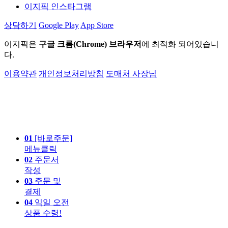
이지픽 인스타그램
상담하기
Google Play
App Store
이지픽은
구글 크롬(Chrome) 브라우저
에 최적화 되어있습니
다.
이용약관
개인정보처리방침
도매처 사장님
01
[바로주문]
메뉴클릭
02
주문서
작성
03
주문 및
결제
04
익일 오전
상품 수령!