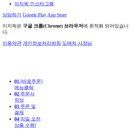
이지픽 인스타그램
상담하기
Google Play
App Store
이지픽은
구글 크롬(Chrome) 브라우저
에 최적화 되어있습니
다.
이용약관
개인정보처리방침
도매처 사장님
01
[바로주문]
메뉴클릭
02
주문서
작성
03
주문 및
결제
04
익일 오전
상품 수령!