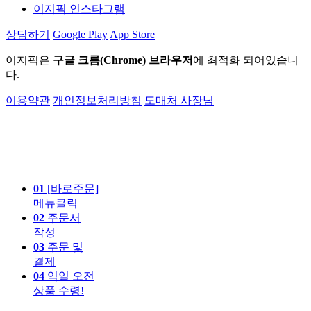
이지픽 인스타그램
상담하기
Google Play
App Store
이지픽은
구글 크롬(Chrome) 브라우저
에 최적화 되어있습니
다.
이용약관
개인정보처리방침
도매처 사장님
01
[바로주문]
메뉴클릭
02
주문서
작성
03
주문 및
결제
04
익일 오전
상품 수령!