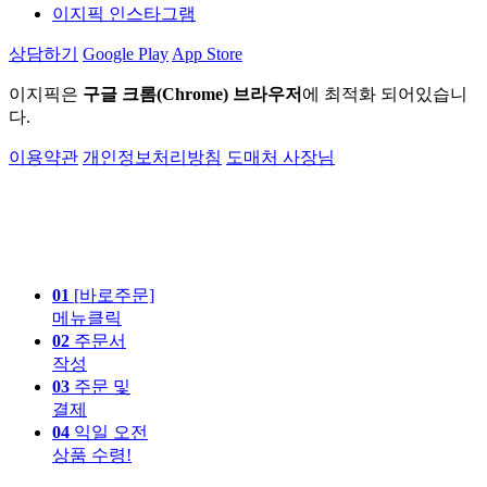
이지픽 인스타그램
상담하기
Google Play
App Store
이지픽은
구글 크롬(Chrome) 브라우저
에 최적화 되어있습니
다.
이용약관
개인정보처리방침
도매처 사장님
01
[바로주문]
메뉴클릭
02
주문서
작성
03
주문 및
결제
04
익일 오전
상품 수령!