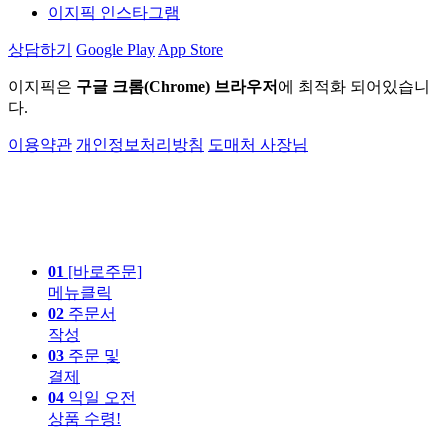
이지픽 인스타그램
상담하기
Google Play
App Store
이지픽은
구글 크롬(Chrome) 브라우저
에 최적화 되어있습니
다.
이용약관
개인정보처리방침
도매처 사장님
01
[바로주문]
메뉴클릭
02
주문서
작성
03
주문 및
결제
04
익일 오전
상품 수령!