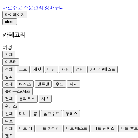
바로주문
주문관리
장바구니
마이페이지
close
카테고리
여성
전체
아우터
전체
코트
재킷
데님
패딩
점퍼
가디건/베스트
상의
전체
티셔츠
맨투맨
후드
나시
블라우스/셔츠
전체
블라우스
셔츠
원피스
전체
미니
롱
점프수트
투피스
니트
전체
니트 티
니트 가디건
니트 베스트
니트 원피스
니트 후
팬츠