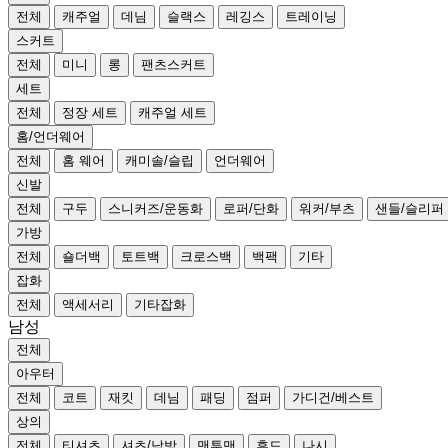
전체
캐주얼
데님
슬랙스
레깅스
트레이닝
스커트
전체
미니
롱
팬츠스커트
세트
전체
정장 세트
캐주얼 세트
홈/언더웨어
전체
홈 웨어
캐미솔/슬립
언더웨어
신발
전체
구두
스니커즈/운동화
로퍼/단화
워커/부츠
샌들/슬리퍼
가방
전체
숄더백
토트백
크로스백
백팩
기타
잡화
전체
액세서리
기타잡화
남성
전체
아우터
전체
코트
재킷
데님
패딩
점퍼
가디건/베스트
상의
전체
티셔츠
셔츠/남방
맨투맨
후드
나시