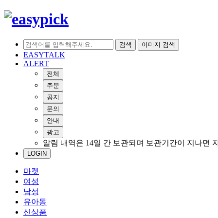
검색
이미지 검색
EASYTALK
ALERT
전체
주문
공지
문의
안내
광고
알림 내역은 14일 간 보관되며 보관기간이 지나면 
LOGIN
마켓
여성
남성
유아동
신상품