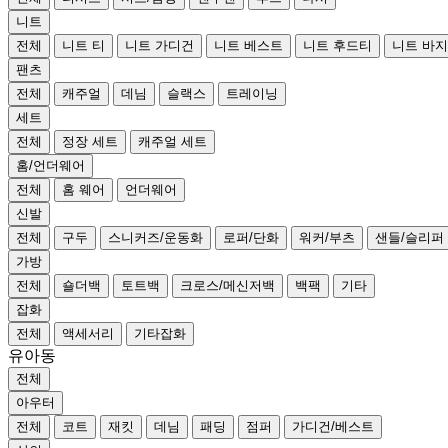
니트
전체
니트 티
니트 가디건
니트 베스트
니트 후드티
니트 바지
팬츠
전체
캐주얼
데님
슬랙스
트레이닝
세트
전체
정장 세트
캐주얼 세트
홈/언더웨어
전체
홈 웨어
언더웨어
신발
전체
구두
스니커즈/운동화
로퍼/단화
워커/부츠
샌들/슬리퍼
가방
전체
숄더백
토트백
크로스/메신저백
백팩
기타
잡화
전체
액세서리
기타잡화
유아동
전체
아우터
전체
코트
재킷
데님
패딩
점퍼
가디건/베스트