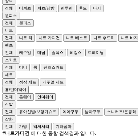
상의
전체
티셔츠
셔츠/남방
맨투맨
후드
나시
원피스
전체
원피스
니트
전체
니트 티
니트 가디건
니트 베스트
니트 후드티
니트 바지
팬츠
전체
캐주얼
데님
슬랙스
레깅스
트레이닝
스커트
전체
미니
롱
팬츠스커트
세트
전체
정장 세트
캐주얼 세트
홈/언더웨어
전체
홈웨어
언더웨어
신발
전체
유아신발/보행기슈즈
여아구두
남아구두
스니커즈/운동화
잡화
전체
가방
액세서리
기타잡화
#니트가디건
에 대한 통합 검색결과 입니다.