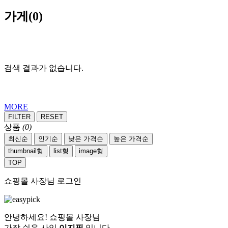
가게
(0)
검색 결과가 없습니다.
MORE
FILTER
RESET
상품
(0)
최신순
인기순
낮은 가격순
높은 가격순
thumbnail형
list형
image형
TOP
쇼핑몰 사장님 로그인
안녕하세요! 쇼핑몰 사장님
가장 쉬운 사입
이지픽
입니다.