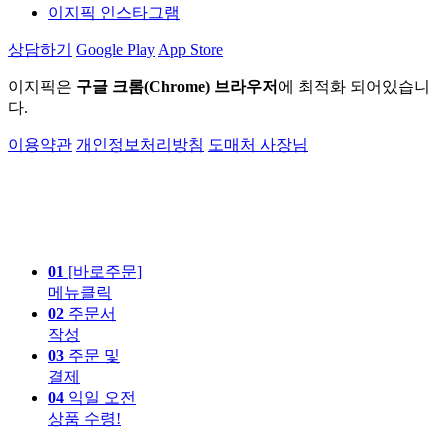
이지픽 인스타그램
상담하기
Google Play
App Store
이지픽은
구글 크롬(Chrome) 브라우저
에 최적화 되어있습니
다.
이용약관
개인정보처리방침
도매처 사장님
01
[바로주문]
메뉴클릭
02
주문서
작성
03
주문 및
결제
04
익일 오전
상품 수령!